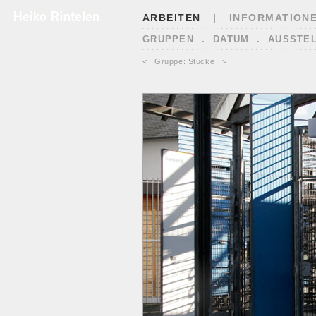
ARBEITEN
|
INFORMATION
GRUPPEN
.
DATUM
.
AUSSTE
<
Gruppe: Stücke
>