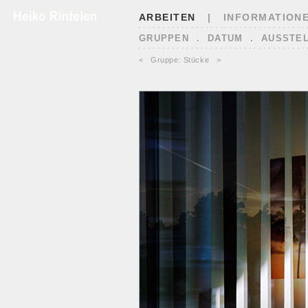
ARBEITEN
|
INFORMATION
GRUPPEN
.
DATUM
.
AUSSTE
<
Gruppe: Stücke
>