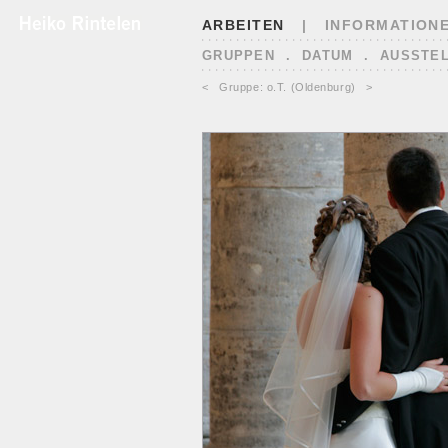
ARBEITEN
|
INFORMATION
GRUPPEN
.
DATUM
.
AUSSTE
<
Gruppe: o.T. (Oldenburg)
>