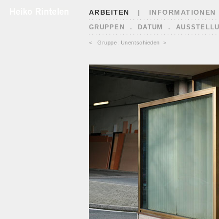
ARBEITEN
|
INFORMATIONEN
GRUPPEN
.
DATUM
.
AUSSTELL
<
Gruppe: Unentschieden
>