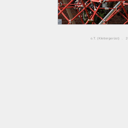
o.T. (Klettergerüst) .