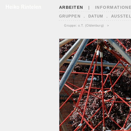
ARBEITEN
|
INFORMATION
GRUPPEN
.
DATUM
.
AUSSTE
<
Gruppe: o.T. (Oldenburg)
>