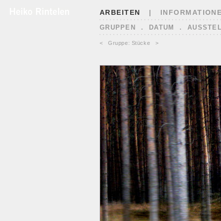
ARBEITEN
|
INFORMATION
GRUPPEN
.
DATUM
.
AUSSTE
<
Gruppe: Stücke
>